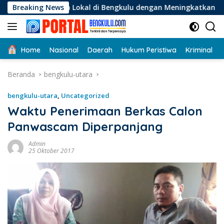
Langsung
 Lokal di Bengkulu dengan Meningkatkan Ruang Publik dan Keb
Breaking News
ke
konten
Home
Nasional
Daerah
Hukum Peristiwa
Kriminal
Beranda
bengkulu-utara
bengkulu-utara
,
Uncategorized
Waktu Penerimaan Berkas Calon
Panwascam Diperpanjang
Admin
25 Oktober 2017