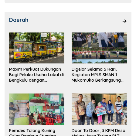
Daerah
Maxim Perkuat Dukungan
Digelar Selama 5 Hari,
Bagi Pelaku Usaha Lokal di
Kegiatan MPLS SMAN 1
Bengkulu dengan
Mukomuko Berlangsung
Meningkatkan Ruang
Sukses
Publik dan Kebersihan
Pasar
Pemdes Talang Kuning
Door To Door, 3 KPM Desa
Gelar Rembug Stunting
Mekar Jaya Terima BLT-