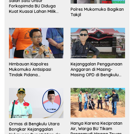
Salah Satu Unsur
Forkopimda BU Diduga
Polres Mukomuko Bagikan
Kuat Kuasai Lahan Milik
Takjil
Pemerintah, Ormas Laki
Lapor Kejagung
Himbauan Kapolres
Kejanggalan Penggunaan
Mukomuko Antisipasi
Anggaran di Masing-
Tindak Pidana
Masing OPD di Bengkulu
Perdagangan Orang
Utara Bakal Dibongkar
Hanya Karena Kecipratan
Ormas di Bengkulu Utara
Air, Warga BU Tikam
Bongkar Kejanggalan