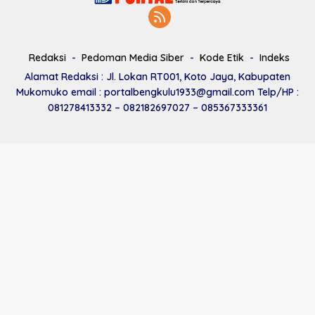
Redaksi
Pedoman Media Siber
Kode Etik
Indeks
Alamat Redaksi : Jl. Lokan RT001, Koto Jaya, Kabupaten
Mukomuko email : portalbengkulu1933@gmail.com Telp/HP :
081278413332 – 082182697027 – 085367333361