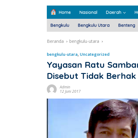
Home
Nasional
Daerah
H
Bengkulu
Bengkulu Utara
Benteng
Beranda
bengkulu-utara
bengkulu-utara
,
Uncategorized
Yayasan Ratu Samban
Disebut Tidak Berhak
Admin
12 Juni 2017