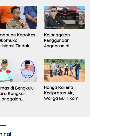
merintah, Ormas
ki Lapor
ejagung
mbauan Kapolres
Kejanggalan
ukomuko
Penggunaan
tisipasi Tindak
Anggaran di
dana
Masing-Masing OPD
erdagangan
di Bengkulu Utara
rang
Bakal Dibongkar
Hanya Karena
mas di Bengkulu
Kecipratan Air,
ara Bongkar
Warga BU Tikam
janggalan
Pengemudi Hingga
kayaan Bupati
Tewas
an dan Anggaran
jumlah OPD
minal