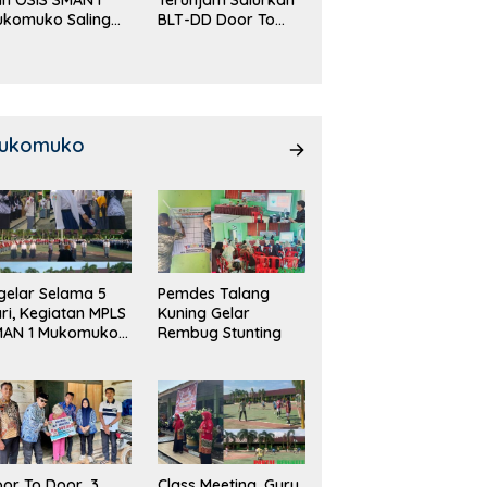
ukomuko Saling
BLT-DD Door To
eradu
Door!
emampuan!
ukomuko
gelar Selama 5
Pemdes Talang
ri, Kegiatan MPLS
Kuning Gelar
MAN 1 Mukomuko
Rembug Stunting
rlangsung Sukses
or To Door, 3
Class Meeting, Guru