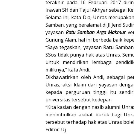
terakhir pada 16 Februari 2017 diri
Irawan SH dan Tajul Akhyar sebagai Ke
Selama ini, kata Dia, Unras merupakan
Samban, yang beralamat di Jl Jend S
yayasan
Ratu Samban Arga Makmur
ve
Gunung Alam. hal ini berbeda baik ke
“Saya tegaskan, yayasan Ratu Samban
SSos tidak punya hak atas Unras. Semu
untuk mendirikan lembaga pendid
miliknya,” kata Andi.
Dikhawatirkan oleh Andi, sebagai p
Unras, aksi klaim dari yayasan den
kepada perguruan tinggi itu sendi
universitas tersebut kedepan.
“Kita kasian dengan nasib alumni Unra
menimbulkan akibat buruk bagi Unra
tersebut terhadap hak atas Unras boleh
Editor: Uj