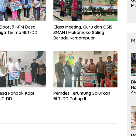
M
B
K
Door, 3 KPM Desa
Class Meeting, Guru dan OSIS
ya Terima BLT-DD!
SMAN I Mukomuko Saling
Beradu Kemampuan!
M
Di
Ha
S
esa Pondok Kopi
Pemdes Teruntung Salurkan
Be
BLT-DD
BLT-DD Tahap II
Do