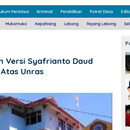
ukum Peristiwa
Kriminal
Pendidikan
Potret Desa
Edito
Mukomuko
Kepahiang
Lebong
Rejang Lebong
Se
P
 Versi Syafrianto Daud
 Atas Unras