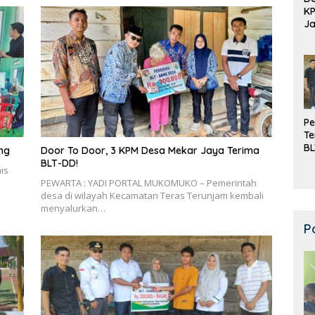
K
Ja
DD
Pe
Te
BL
ng
Door To Door, 3 KPM Desa Mekar Jaya Terima
Do
BLT-DD!
is
PEWARTA : YADI PORTAL MUKOMUKO – Pemerintah
desa di wilayah Kecamatan Teras Terunjam kembali
menyalurkan…
P