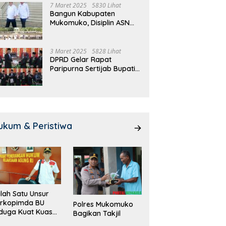
7 Maret 2025
5830 Lihat
Bangun Kabupaten
Mukomuko, Disiplin ASN
dan Pelayanan
Ditingkatkan!
3 Maret 2025
5828 Lihat
DPRD Gelar Rapat
Paripurna Sertijab Bupati
dan Wakil Bupati
Mukomuko
ukum & Peristiwa
lah Satu Unsur
orkopimda BU
Polres Mukomuko
duga Kuat Kuasai
Bagikan Takjil
han Milik