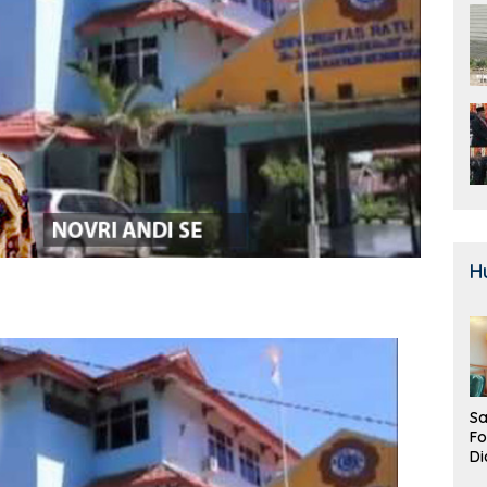
H
Sa
F
Di
La