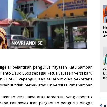
Pe
La
K
Hi
M
An
Pi
P
O
digelar pelantikan pengurus Yayasan Ratu Samban
Or
anto Daud SSos sebagai ketua yayasan versi baru
Ut
Ke
in (12/06) kepengurusan tersebut oleh Sekretaris
Ke
 disebut tidak berhak atas Universitas Ratu Samban
Mi
Se
Samban versi lama atau terdahulu yang dibentuk
erapa kali melakukan pergantian pengurus hingga
Kri