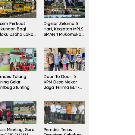
xim Perkuat
Digelar Selama 5
ukungan Bagi
Hari, Kegiatan MPLS
laku Usaha Lokal
SMAN 1 Mukomuko
 Bengkulu dengan
Berlangsung Sukses
ningkatkan
ang Publik dan
bersihan Pasar
emdes Talang
Door To Door, 3
ning Gelar
KPM Desa Mekar
mbug Stunting
Jaya Terima BLT-
DD!
ass Meeting, Guru
Pemdes Teras
n OSIS SMAN I
Terunjam Salurkan