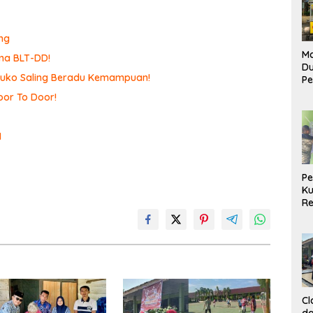
ng
Ma
ma BLT-DD!
D
omuko Saling Beradu Kemampuan!
Pe
di
or To Door!
Me
Ru
Ke
I
P
Ku
Re
Cl
da