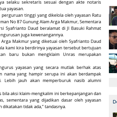
nya selaku sekretaris sesuai dengan akte notaris
tua yayasan.
 perguruan tinggi yang dikelola oleh yayasan Ratu
udirman No 87 Gunung Alam Arga Makmur, Sementara
rsi Syafrianto Daud beralamat di Jl Basuki Rahmat
pengurusan juga kewenangannya.
 Arga Makmur yang diketuai oleh Syafrianto Daud
la kami kira berdirinya yayasan tersebut bertujuan
ikan baru bukan mengklaim Unras merupakan
engurus yayasan yang secara mutlak berhak atas
gan nama yang hampir serupa ini akan berdampak
ri. Lebih jauh akan memperburuk nasib alumni
s bila aksi klaim-mengkalim ini berkepanjangan dan
s, sementara yang dijadikan dasar oleh yayasan
D
 dikatakan tidak ada,” tandasnya.