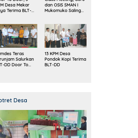
PM Desa Mekar
dan OSIS SMAN I
ya Terima BLT-
Mukomuko Saling
!
Beradu
Kemampuan!
mdes Teras
13 KPM Desa
runjam Salurkan
Pondok Kopi Terima
T-DD Door To
BLT-DD
or!
otret Desa