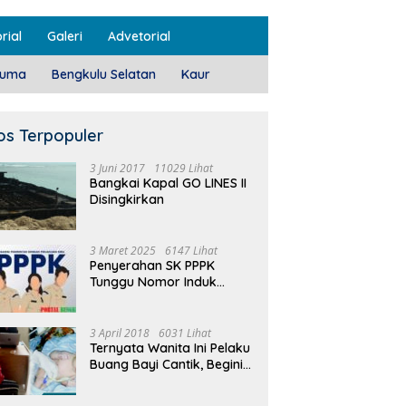
rial
Galeri
Advetorial
luma
Bengkulu Selatan
Kaur
os Terpopuler
3 Juni 2017
11029 Lihat
Bangkai Kapal GO LINES II
Disingkirkan
3 Maret 2025
6147 Lihat
Penyerahan SK PPPK
Tunggu Nomor Induk
Selesai
3 April 2018
6031 Lihat
Ternyata Wanita Ini Pelaku
Buang Bayi Cantik, Begini
Pengakuannya