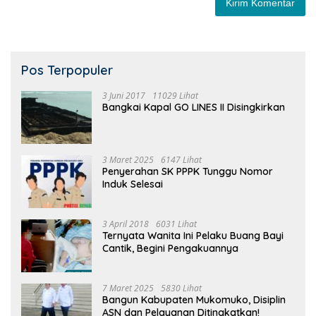
Pos Terpopuler
3 Juni 2017
11029 Lihat
Bangkai Kapal GO LINES II Disingkirkan
3 Maret 2025
6147 Lihat
Penyerahan SK PPPK Tunggu Nomor
Induk Selesai
3 April 2018
6031 Lihat
Ternyata Wanita Ini Pelaku Buang Bayi
Cantik, Begini Pengakuannya
7 Maret 2025
5830 Lihat
Bangun Kabupaten Mukomuko, Disiplin
ASN dan Pelayanan Ditingkatkan!