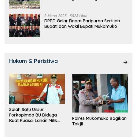
3 Maret 2025
5828 Lihat
DPRD Gelar Rapat Paripurna Sertijab
Bupati dan Wakil Bupati Mukomuko
Hukum & Peristiwa
Salah Satu Unsur
Forkopimda BU Diduga
Polres Mukomuko Bagikan
Kuat Kuasai Lahan Milik
Takjil
Pemerintah, Ormas Laki
Lapor Kejagung