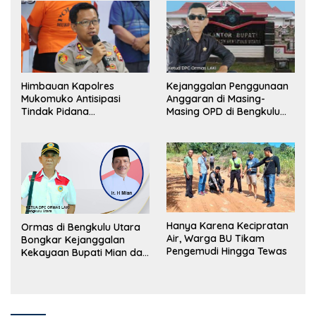
Himbauan Kapolres
Kejanggalan Penggunaan
Mukomuko Antisipasi
Anggaran di Masing-
Tindak Pidana
Masing OPD di Bengkulu
Perdagangan Orang
Utara Bakal Dibongkar
Hanya Karena Kecipratan
Ormas di Bengkulu Utara
Air, Warga BU Tikam
Bongkar Kejanggalan
Pengemudi Hingga Tewas
Kekayaan Bupati Mian dan
Anggaran Sejumlah OPD