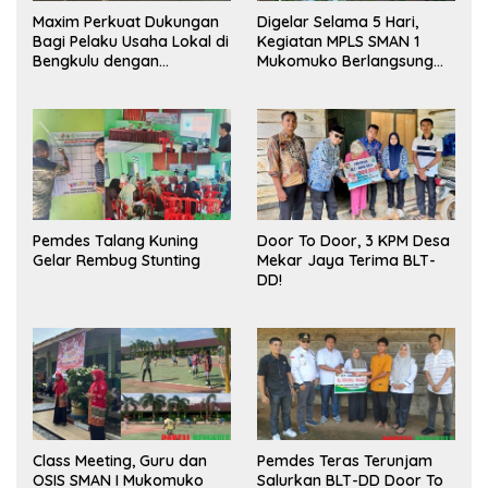
Maxim Perkuat Dukungan
Digelar Selama 5 Hari,
Bagi Pelaku Usaha Lokal di
Kegiatan MPLS SMAN 1
Bengkulu dengan
Mukomuko Berlangsung
Meningkatkan Ruang
Sukses
Publik dan Kebersihan
Pasar
Pemdes Talang Kuning
Door To Door, 3 KPM Desa
Gelar Rembug Stunting
Mekar Jaya Terima BLT-
DD!
Class Meeting, Guru dan
Pemdes Teras Terunjam
OSIS SMAN I Mukomuko
Salurkan BLT-DD Door To