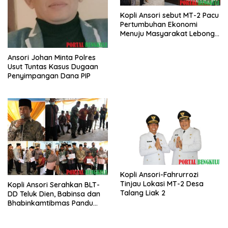
Kopli Ansori sebut MT-2 Pacu
Pertumbuhan Ekonomi
Menuju Masyarakat Lebong
Bahagia Sejahtera
Ansori Johan Minta Polres
Usut Tuntas Kasus Dugaan
Penyimpangan Dana PIP
Kopli Ansori-Fahrurrozi
Tinjau Lokasi MT-2 Desa
Kopli Ansori Serahkan BLT-
Talang Liak 2
DD Teluk Dien, Babinsa dan
Bhabinkamtibmas Pandu
KPM