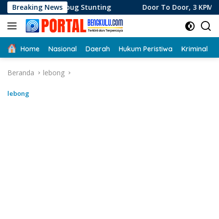
Langsung
ug Stunting
Breaking News
Door To Door, 3 KPM Desa Mekar Jaya Ter
ke
konten
Home
Nasional
Daerah
Hukum Peristiwa
Kriminal
Beranda
lebong
lebong