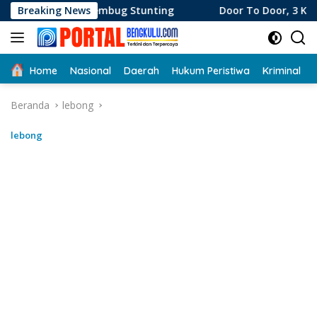
Langsung
Rembug Stunting
Breaking News
Door To Door, 3 KPM Desa Mekar Jaya
ke
konten
Home
Nasional
Daerah
Hukum Peristiwa
Kriminal
Beranda
lebong
lebong