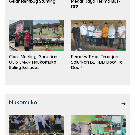
Gelar Rembug Stunting
Mekar Jaya Terima BLT-
DD!
Class Meeting, Guru dan
Pemdes Teras Terunjam
OSIS SMAN I Mukomuko
Salurkan BLT-DD Door To
Saling Beradu
Door!
Kemampuan!
Mukomuko