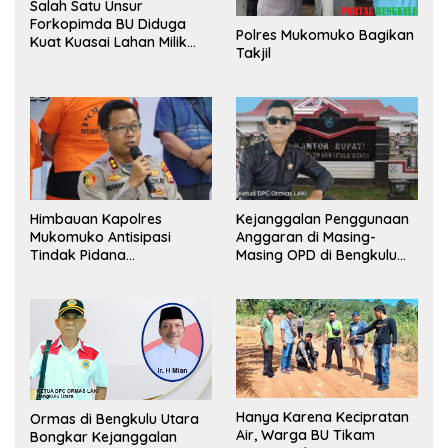
Salah Satu Unsur
Forkopimda BU Diduga
Polres Mukomuko Bagikan
Kuat Kuasai Lahan Milik
Takjil
Pemerintah, Ormas Laki
Lapor Kejagung
Himbauan Kapolres
Kejanggalan Penggunaan
Mukomuko Antisipasi
Anggaran di Masing-
Tindak Pidana
Masing OPD di Bengkulu
Perdagangan Orang
Utara Bakal Dibongkar
Hanya Karena Kecipratan
Ormas di Bengkulu Utara
Air, Warga BU Tikam
Bongkar Kejanggalan