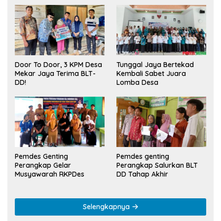
Tunggal Jaya Bertekad
Door To Door, 3 KPM Desa
Kembali Sabet Juara
Mekar Jaya Terima BLT-
Lomba Desa
DD!
Pemdes Genting
Pemdes genting
Perangkap Gelar
Perangkap Salurkan BLT
Musyawarah RKPDes
DD Tahap Akhir
Selengkapnya