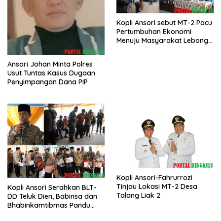
Kopli Ansori sebut MT-2 Pacu
Pertumbuhan Ekonomi
Menuju Masyarakat Lebong
Bahagia Sejahtera
Ansori Johan Minta Polres
Usut Tuntas Kasus Dugaan
Penyimpangan Dana PIP
Kopli Ansori-Fahrurrozi
Tinjau Lokasi MT-2 Desa
Kopli Ansori Serahkan BLT-
Talang Liak 2
DD Teluk Dien, Babinsa dan
Bhabinkamtibmas Pandu
KPM