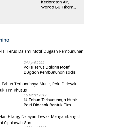
Kecipratan Air,
kayaan Bupati
Warga BU Tikam
an dan Anggaran
Pengemudi Hingga
jumlah OPD
Tewas
minal
24 April 2022
Polisi Terus Dalami Motif
Dugaan Pembunuhan sadis
16 Maret 2019
14 Tahun Terbunuhnya Munir,
Polri Didesak Bentuk Tim
Khusus