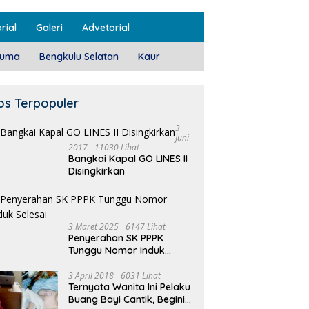
rial
Galeri
Advetorial
luma
Bengkulu Selatan
Kaur
os Terpopuler
3
Juni
2017
11030 Lihat
Bangkai Kapal GO LINES II
Disingkirkan
3 Maret 2025
6147 Lihat
Penyerahan SK PPPK
Tunggu Nomor Induk
Selesai
3 April 2018
6031 Lihat
Ternyata Wanita Ini Pelaku
Buang Bayi Cantik, Begini