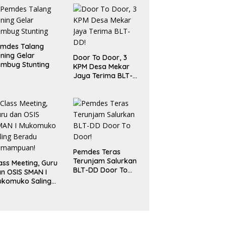
ang Publik dan
bersihan Pasar
emdes Talang
ning Gelar
Door To Door, 3
mbug Stunting
KPM Desa Mekar
Jaya Terima BLT-
DD!
Pemdes Teras
Terunjam Salurkan
ass Meeting, Guru
BLT-DD Door To
n OSIS SMAN I
Door!
ukomuko Saling
eradu
emampuan!