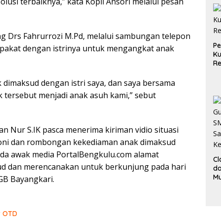
solusi terbaiknya,” kata Kopli Ansori melalui pesan
Ru
Ke
ng Drs Fahrurrozi M.Pd, melalui sambungan telepon
P
pakat dengan istrinya untuk mengangkat anak
Ku
Re
 dimaksud dengan istri saya, dan saya bersama
 tersebut menjadi anak asuh kami,” sebut
 Nur S.IK pasca menerima kiriman vidio situasi
oni dan rombongan kekediaman anak dimaksud
da awak media PortalBengkulu.com alamat
Cl
ud dan merencanakan untuk berkunjung pada hari
da
M
GB Bayangkari.
B
K
r OTD