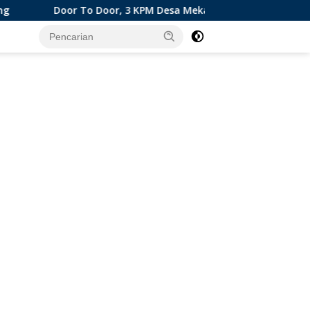
Door, 3 KPM Desa Mekar Jaya Terima BLT-DD!
Class Me