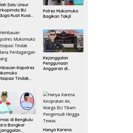
lah Satu Unsur
orkopimda BU
Polres Mukomuko
duga Kuat Kuasai
Bagikan Takjil
han Milik
merintah, Ormas
ki Lapor
ejagung
Kejanggalan
Penggunaan
mbauan Kapolres
Anggaran di
ukomuko
Masing-Masing OPD
tisipasi Tindak
di Bengkulu Utara
dana
Bakal Dibongkar
erdagangan
rang
mas di Bengkulu
ara Bongkar
Hanya Karena
janggalan