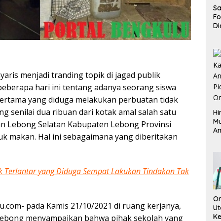
Sa
F
Di
La
Pe
La
K
aris menjadi tranding topik di jagad publik
berapa hari ini tentang adanya seorang siswa
pertama yang diduga melakukan perbuatan tidak
ng senilai dua ribuan dari kotak amal salah satu
Hi
M
an Lebong Selatan Kabupaten Lebong Provinsi
An
k makan. Hal ini sebagaimana yang diberitakan
Pi
P
O
 Terlantar yang Diduga Sempat Lakukan Tindakan Tak
Or
.com- pada Kamis 21/10/2021 di ruang kerjanya,
Ut
Ke
Lebong menyampaikan bahwa pihak sekolah yang