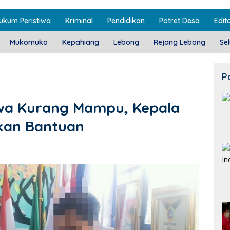
ukum Peristiwa
Kriminal
Pendidikan
Potret Desa
Edito
Mukomuko
Kepahiang
Lebong
Rejang Lebong
Se
P
swa Kurang Mampu, Kepala
kan Bantuan