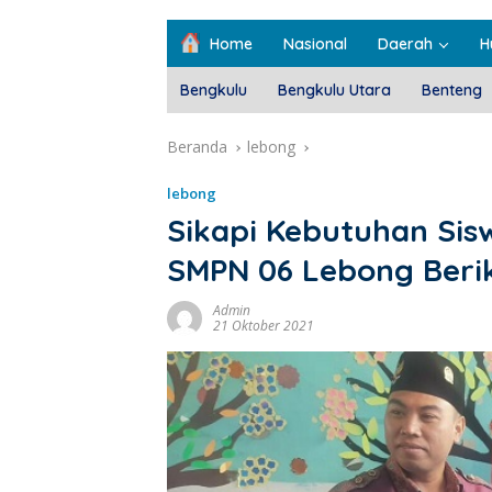
Home
Nasional
Daerah
H
Bengkulu
Bengkulu Utara
Benteng
Beranda
lebong
lebong
Sikapi Kebutuhan Si
SMPN 06 Lebong Beri
Admin
21 Oktober 2021