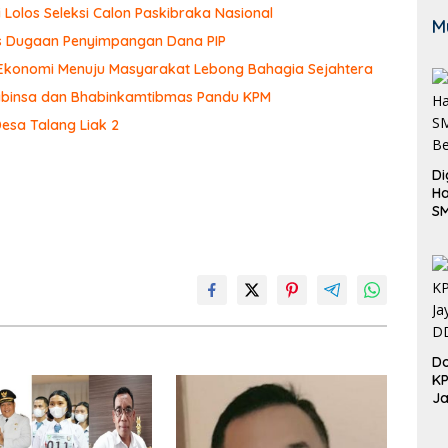
 Lolos Seleksi Calon Paskibraka Nasional
M
sus Dugaan Penyimpangan Dana PIP
 Ekonomi Menuju Masyarakat Lebong Bahagia Sejahtera
 Babinsa dan Bhabinkamtibmas Pandu KPM
Desa Talang Liak 2
Di
Ha
S
Be
Do
K
Ja
DD