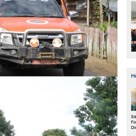
H
Sa
F
Di
La