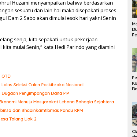
 Fahrul Huzami menyampaikan bahwa berdasarkan
gan sesuatu dan lain hal maka disepakati proses
ul Dam 2 Sabo akan dimulai esok hari yakni Senin
Ma
D
Pe
ang senja, kita sepakati untuk pekerjaan
di
Me
kita mulai Senin,” kata Hedi Parindo yang diamini
Ru
Ke
r OTD
P
Ku
 Lolos Seleksi Calon Paskibraka Nasional
Re
sus Dugaan Penyimpangan Dana PIP
 Ekonomi Menuju Masyarakat Lebong Bahagia Sejahtera
 Babinsa dan Bhabinkamtibmas Pandu KPM
Desa Talang Liak 2
Cl
da