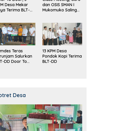
PM Desa Mekar
dan OSIS SMAN I
ya Terima BLT-
Mukomuko Saling
!
Beradu
Kemampuan!
mdes Teras
13 KPM Desa
runjam Salurkan
Pondok Kopi Terima
T-DD Door To
BLT-DD
or!
otret Desa