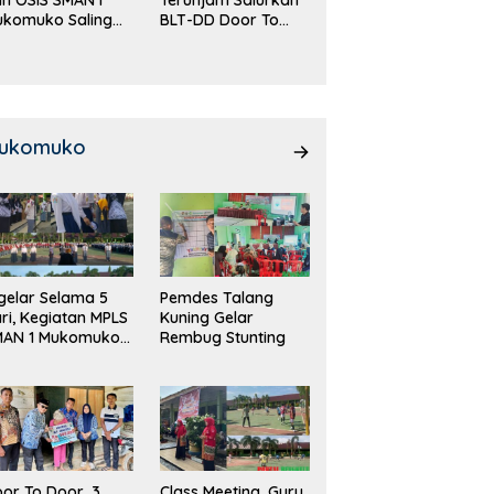
ukomuko Saling
BLT-DD Door To
eradu
Door!
emampuan!
ukomuko
gelar Selama 5
Pemdes Talang
ri, Kegiatan MPLS
Kuning Gelar
MAN 1 Mukomuko
Rembug Stunting
rlangsung Sukses
or To Door, 3
Class Meeting, Guru