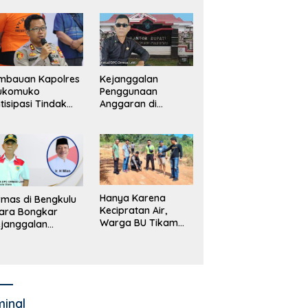
merintah, Ormas
ki Lapor
ejagung
mbauan Kapolres
Kejanggalan
ukomuko
Penggunaan
tisipasi Tindak
Anggaran di
dana
Masing-Masing OPD
erdagangan
di Bengkulu Utara
rang
Bakal Dibongkar
Hanya Karena
mas di Bengkulu
Kecipratan Air,
ara Bongkar
Warga BU Tikam
janggalan
Pengemudi Hingga
kayaan Bupati
Tewas
an dan Anggaran
jumlah OPD
minal