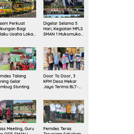
xim Perkuat
Digelar Selama 5
ukungan Bagi
Hari, Kegiatan MPLS
laku Usaha Lokal
SMAN 1 Mukomuko
 Bengkulu dengan
Berlangsung Sukses
ningkatkan
ang Publik dan
bersihan Pasar
emdes Talang
Door To Door, 3
ning Gelar
KPM Desa Mekar
mbug Stunting
Jaya Terima BLT-
DD!
ass Meeting, Guru
Pemdes Teras
n OSIS SMAN I
Terunjam Salurkan