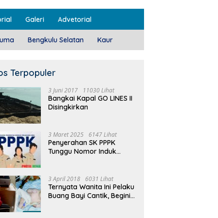
rial
Galeri
Advetorial
luma
Bengkulu Selatan
Kaur
os Terpopuler
3 Juni 2017
11030 Lihat
Bangkai Kapal GO LINES II
Disingkirkan
3 Maret 2025
6147 Lihat
Penyerahan SK PPPK
Tunggu Nomor Induk
Selesai
3 April 2018
6031 Lihat
Ternyata Wanita Ini Pelaku
Buang Bayi Cantik, Begini
Pengakuannya