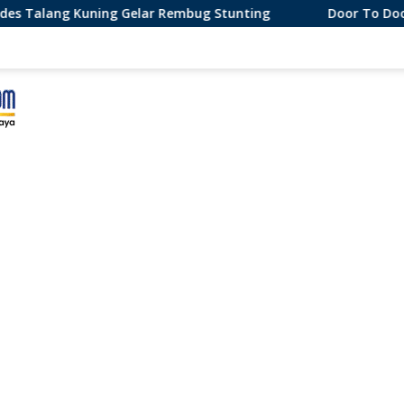
ar Rembug Stunting
Door To Door, 3 KPM Desa Mekar J