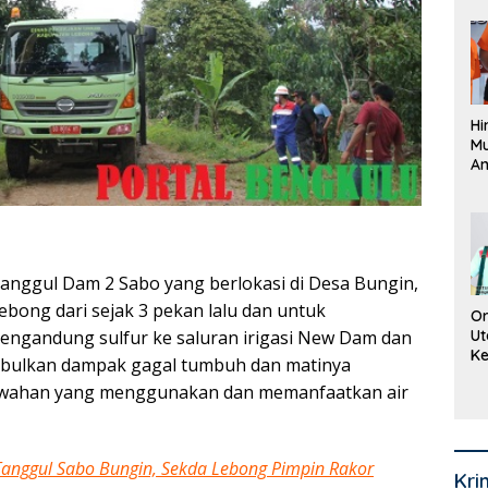
Pe
La
K
Hi
M
An
Pi
P
O
anggul Dam 2 Sabo yang berlokasi di Desa Bungin,
bong dari sejak 3 pekan lalu dan untuk
Or
Ut
mengandung sulfur ke saluran irigasi New Dam dan
Ke
nimbulkan dampak gagal tumbuh dan matinya
Ke
sawahan yang menggunakan dan memanfaatkan air
Mi
Se
i Tanggul Sabo Bungin, Sekda Lebong Pimpin Rakor
Kri