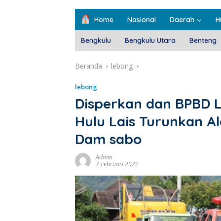
Home
Nasional
Daerah
H
Bengkulu
Bengkulu Utara
Benteng
Beranda
lebong
lebong
Disperkan dan BPBD 
Hulu Lais Turunkan Al
Dam sabo
Admin
7 Februari 2022