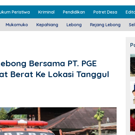
ukum Peristiwa
Kriminal
Pendidikan
Potret Desa
Edito
Mukomuko
Kepahiang
Lebong
Rejang Lebong
Se
P
Lebong Bersama PT. PGE
at Berat Ke Lokasi Tanggul