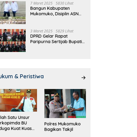
7 Maret 2025
5830 Lihat
Bangun Kabupaten
Mukomuko, Disiplin ASN
dan Pelayanan
Ditingkatkan!
3 Maret 2025
5829 Lihat
DPRD Gelar Rapat
Paripurna Sertijab Bupati
dan Wakil Bupati
Mukomuko
ukum & Peristiwa
lah Satu Unsur
orkopimda BU
Polres Mukomuko
duga Kuat Kuasai
Bagikan Takjil
han Milik