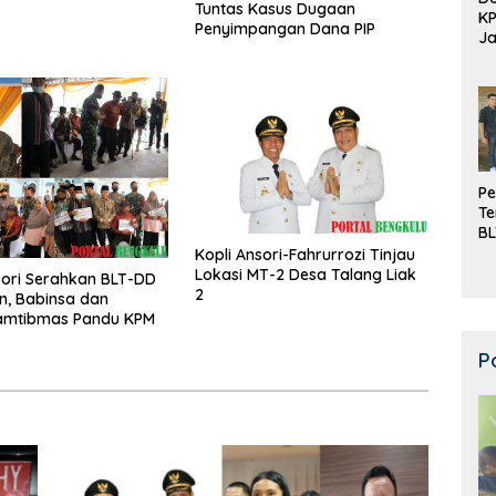
Tuntas Kasus Dugaan
K
Penyimpangan Dana PIP
Ja
DD
Pe
Te
BL
Do
Kopli Ansori-Fahrurrozi Tinjau
Lokasi MT-2 Desa Talang Liak
sori Serahkan BLT-DD
2
en, Babinsa dan
amtibmas Pandu KPM
P