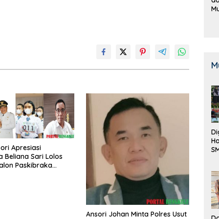
M
B
K
M
Di
Ha
ori Apresiasi
S
Beliana Sari Lolos
Be
Calon Paskibraka
Ansori Johan Minta Polres Usut
Do