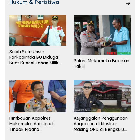
Hukum & Peristiwa
Salah Satu Unsur
Forkopimda BU Diduga
Polres Mukomuko Bagikan
Kuat Kuasai Lahan Milik
Takjil
Pemerintah, Ormas Laki
Lapor Kejagung
Himbauan Kapolres
Kejanggalan Penggunaan
Mukomuko Antisipasi
Anggaran di Masing-
Tindak Pidana
Masing OPD di Bengkulu
Perdagangan Orang
Utara Bakal Dibongkar