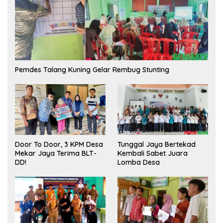
Pemdes Talang Kuning Gelar Rembug Stunting
Tunggal Jaya Bertekad
Door To Door, 3 KPM Desa
Kembali Sabet Juara
Mekar Jaya Terima BLT-
Lomba Desa
DD!