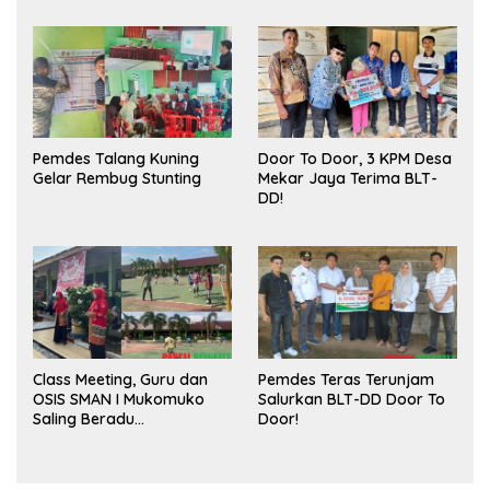
Publik dan Kebersihan
Pasar
Pemdes Talang Kuning
Door To Door, 3 KPM Desa
Gelar Rembug Stunting
Mekar Jaya Terima BLT-
DD!
Class Meeting, Guru dan
Pemdes Teras Terunjam
OSIS SMAN I Mukomuko
Salurkan BLT-DD Door To
Saling Beradu
Door!
Kemampuan!