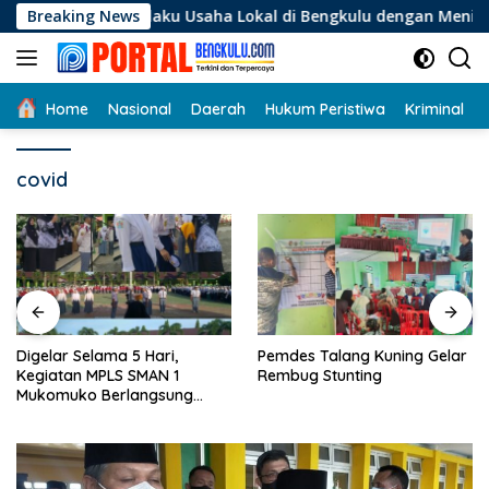
Langsung
gi Pelaku Usaha Lokal di Bengkulu dengan Meningkatkan Ruan
Breaking News
ke
konten
Home
Nasional
Daerah
Hukum Peristiwa
Kriminal
covid
Digelar Selama 5 Hari,
Pemdes Talang Kuning Gelar
Kegiatan MPLS SMAN 1
Rembug Stunting
Mukomuko Berlangsung
Sukses