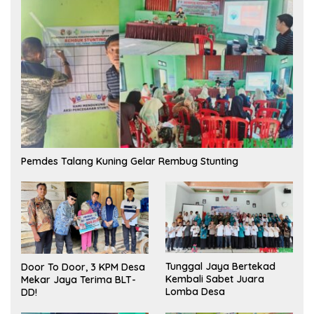
Pemdes Talang Kuning Gelar Rembug Stunting
Tunggal Jaya Bertekad
Door To Door, 3 KPM Desa
Kembali Sabet Juara
Mekar Jaya Terima BLT-
Lomba Desa
DD!