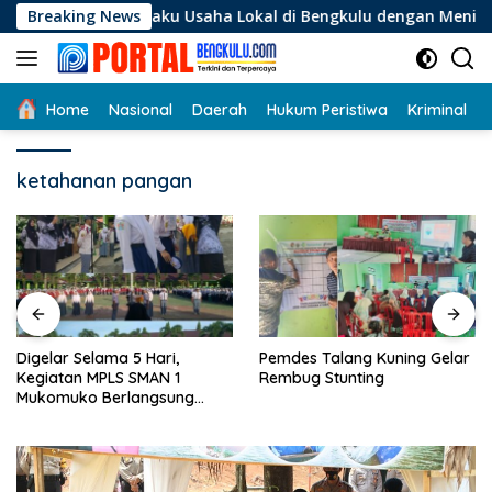
Langsung
i Pelaku Usaha Lokal di Bengkulu dengan Meningkatkan Ruang 
Breaking News
ke
konten
Home
Nasional
Daerah
Hukum Peristiwa
Kriminal
ketahanan pangan
Digelar Selama 5 Hari,
Pemdes Talang Kuning Gelar
Kegiatan MPLS SMAN 1
Rembug Stunting
Mukomuko Berlangsung
Sukses