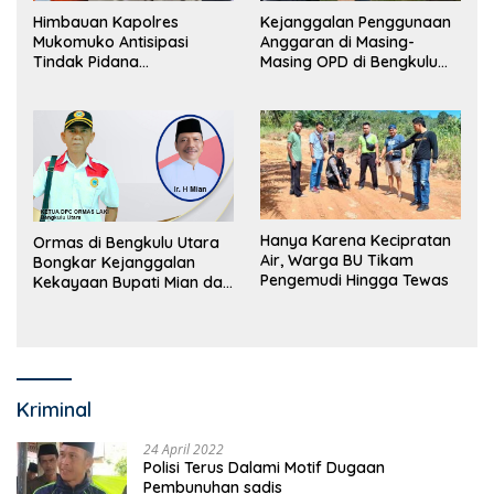
Himbauan Kapolres
Kejanggalan Penggunaan
Mukomuko Antisipasi
Anggaran di Masing-
Tindak Pidana
Masing OPD di Bengkulu
Perdagangan Orang
Utara Bakal Dibongkar
Hanya Karena Kecipratan
Ormas di Bengkulu Utara
Air, Warga BU Tikam
Bongkar Kejanggalan
Pengemudi Hingga Tewas
Kekayaan Bupati Mian dan
Anggaran Sejumlah OPD
Kriminal
24 April 2022
Polisi Terus Dalami Motif Dugaan
Pembunuhan sadis