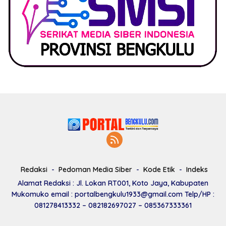
Redaksi
Pedoman Media Siber
Kode Etik
Indeks
Alamat Redaksi : Jl. Lokan RT001, Koto Jaya, Kabupaten
Mukomuko email : portalbengkulu1933@gmail.com Telp/HP :
081278413332 – 082182697027 – 085367333361