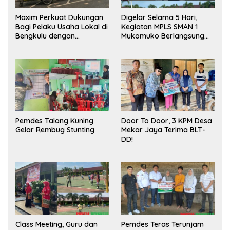
Maxim Perkuat Dukungan
Digelar Selama 5 Hari,
Bagi Pelaku Usaha Lokal di
Kegiatan MPLS SMAN 1
Bengkulu dengan
Mukomuko Berlangsung
Meningkatkan Ruang
Sukses
Publik dan Kebersihan
Pasar
Pemdes Talang Kuning
Door To Door, 3 KPM Desa
Gelar Rembug Stunting
Mekar Jaya Terima BLT-
DD!
Class Meeting, Guru dan
Pemdes Teras Terunjam