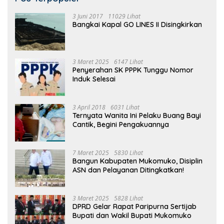
3 Juni 2017
11029 Lihat
Bangkai Kapal GO LINES II Disingkirkan
3 Maret 2025
6147 Lihat
Penyerahan SK PPPK Tunggu Nomor
Induk Selesai
3 April 2018
6031 Lihat
Ternyata Wanita Ini Pelaku Buang Bayi
Cantik, Begini Pengakuannya
7 Maret 2025
5830 Lihat
Bangun Kabupaten Mukomuko, Disiplin
ASN dan Pelayanan Ditingkatkan!
3 Maret 2025
5828 Lihat
DPRD Gelar Rapat Paripurna Sertijab
Bupati dan Wakil Bupati Mukomuko