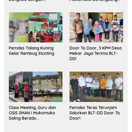
Meningkatkan Ruang
Sukses
Publik dan Kebersihan
Pasar
Pemdes Talang Kuning
Door To Door, 3 KPM Desa
Gelar Rembug Stunting
Mekar Jaya Terima BLT-
DD!
Class Meeting, Guru dan
Pemdes Teras Terunjam
OSIS SMAN I Mukomuko
Salurkan BLT-DD Door To
Saling Beradu
Door!
Kemampuan!