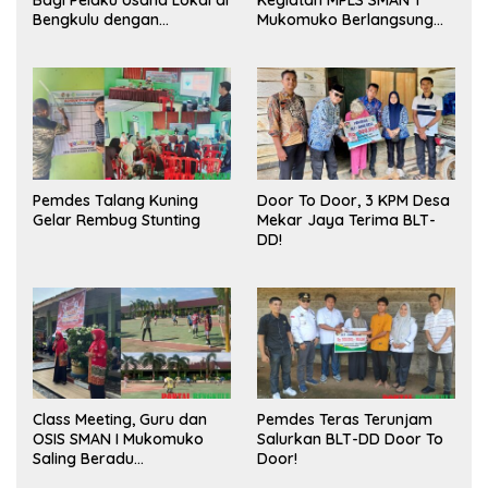
Bagi Pelaku Usaha Lokal di
Kegiatan MPLS SMAN 1
Bengkulu dengan
Mukomuko Berlangsung
Meningkatkan Ruang
Sukses
Publik dan Kebersihan
Pasar
Pemdes Talang Kuning
Door To Door, 3 KPM Desa
Gelar Rembug Stunting
Mekar Jaya Terima BLT-
DD!
Class Meeting, Guru dan
Pemdes Teras Terunjam
OSIS SMAN I Mukomuko
Salurkan BLT-DD Door To
Saling Beradu
Door!
Kemampuan!