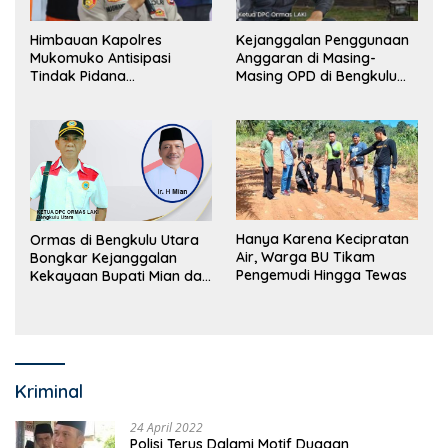
Himbauan Kapolres
Kejanggalan Penggunaan
Mukomuko Antisipasi
Anggaran di Masing-
Tindak Pidana
Masing OPD di Bengkulu
Perdagangan Orang
Utara Bakal Dibongkar
Hanya Karena Kecipratan
Ormas di Bengkulu Utara
Air, Warga BU Tikam
Bongkar Kejanggalan
Pengemudi Hingga Tewas
Kekayaan Bupati Mian dan
Anggaran Sejumlah OPD
Kriminal
24 April 2022
Polisi Terus Dalami Motif Dugaan