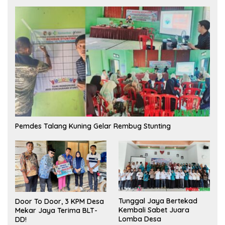
Pemdes Talang Kuning Gelar Rembug Stunting
Tunggal Jaya Bertekad
Door To Door, 3 KPM Desa
Kembali Sabet Juara
Mekar Jaya Terima BLT-
Lomba Desa
DD!