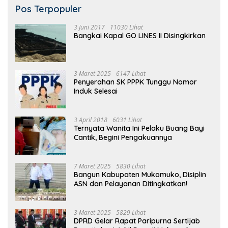
Pos Terpopuler
3 Juni 2017
11030 Lihat
Bangkai Kapal GO LINES II Disingkirkan
3 Maret 2025
6147 Lihat
Penyerahan SK PPPK Tunggu Nomor
Induk Selesai
3 April 2018
6031 Lihat
Ternyata Wanita Ini Pelaku Buang Bayi
Cantik, Begini Pengakuannya
7 Maret 2025
5830 Lihat
Bangun Kabupaten Mukomuko, Disiplin
ASN dan Pelayanan Ditingkatkan!
3 Maret 2025
5829 Lihat
DPRD Gelar Rapat Paripurna Sertijab