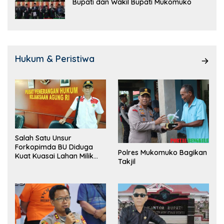
Bupati dan Wakil Bupati Mukomuko
Hukum & Peristiwa
Salah Satu Unsur
Forkopimda BU Diduga
Polres Mukomuko Bagikan
Kuat Kuasai Lahan Milik
Takjil
Pemerintah, Ormas Laki
Lapor Kejagung