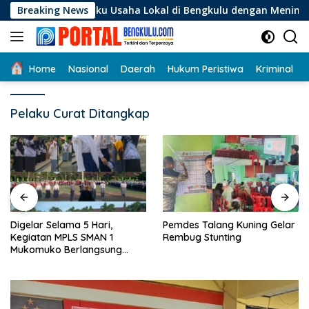
Langsung
 Pelaku Usaha Lokal di Bengkulu dengan Meningkatkan Ruang P
Breaking News
ke
konten
Home
Nasional
Daerah
Hukum Peristiwa
Kriminal
Pelaku Curat Ditangkap
Digelar Selama 5 Hari,
Pemdes Talang Kuning Gelar
Kegiatan MPLS SMAN 1
Rembug Stunting
Mukomuko Berlangsung
Sukses