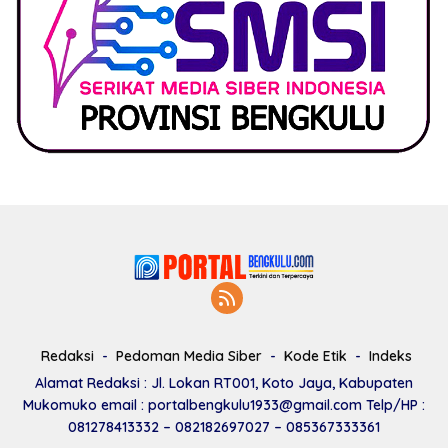
Redaksi
Pedoman Media Siber
Kode Etik
Indeks
Alamat Redaksi : Jl. Lokan RT001, Koto Jaya, Kabupaten
Mukomuko email : portalbengkulu1933@gmail.com Telp/HP :
081278413332 – 082182697027 – 085367333361