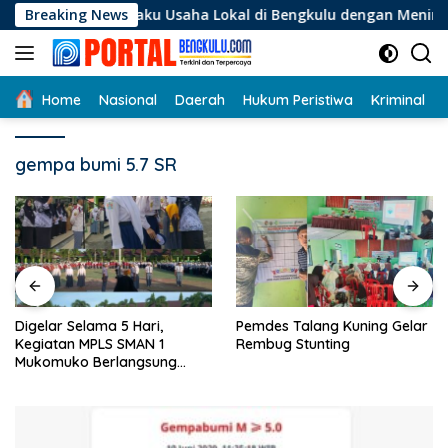
Langsung
i Pelaku Usaha Lokal di Bengkulu dengan Meningkatkan Ruang
Breaking News
ke
konten
Home
Nasional
Daerah
Hukum Peristiwa
Kriminal
gempa bumi 5.7 SR
Digelar Selama 5 Hari,
Pemdes Talang Kuning Gelar
Kegiatan MPLS SMAN 1
Rembug Stunting
Mukomuko Berlangsung
Sukses