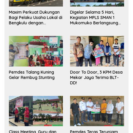
Maxim Perkuat Dukungan
Digelar Selama 5 Hari,
Bagi Pelaku Usaha Lokal di
Kegiatan MPLS SMAN 1
Bengkulu dengan
Mukomuko Berlangsung
Meningkatkan Ruang
Sukses
Publik dan Kebersihan
Pasar
Pemdes Talang Kuning
Door To Door, 3 KPM Desa
Gelar Rembug Stunting
Mekar Jaya Terima BLT-
DD!
Class Meeting, Guru dan
Pemdes Teras Terunjam