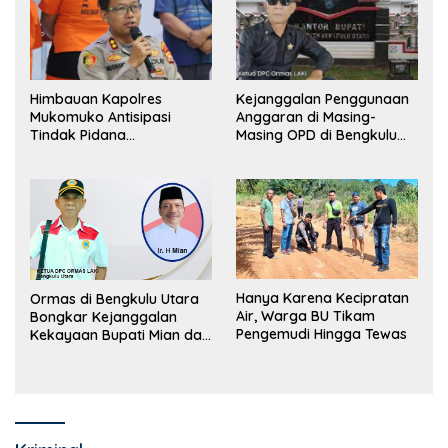
Himbauan Kapolres
Kejanggalan Penggunaan
Mukomuko Antisipasi
Anggaran di Masing-
Tindak Pidana
Masing OPD di Bengkulu
Perdagangan Orang
Utara Bakal Dibongkar
Hanya Karena Kecipratan
Ormas di Bengkulu Utara
Air, Warga BU Tikam
Bongkar Kejanggalan
Pengemudi Hingga Tewas
Kekayaan Bupati Mian dan
Anggaran Sejumlah OPD