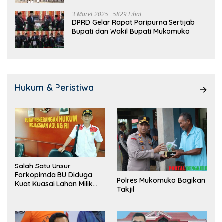
3 Maret 2025
5829 Lihat
DPRD Gelar Rapat Paripurna Sertijab
Bupati dan Wakil Bupati Mukomuko
Hukum & Peristiwa
Salah Satu Unsur
Forkopimda BU Diduga
Polres Mukomuko Bagikan
Kuat Kuasai Lahan Milik
Takjil
Pemerintah, Ormas Laki
Lapor Kejagung