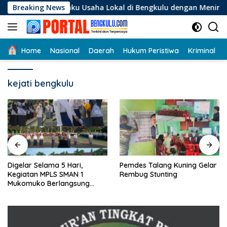
Langsung
 Pelaku Usaha Lokal di Bengkulu dengan Meningkatkan Ruang 
Breaking News
ke
konten
Home
Nasional
Daerah
Hukum Peristiwa
Kriminal
kejati bengkulu
Digelar Selama 5 Hari,
Pemdes Talang Kuning Gelar
Kegiatan MPLS SMAN 1
Rembug Stunting
Mukomuko Berlangsung
Sukses