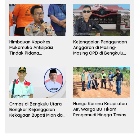
Himbauan Kapolres
Kejanggalan Penggunaan
Mukomuko Antisipasi
Anggaran di Masing-
Tindak Pidana
Masing OPD di Bengkulu
Perdagangan Orang
Utara Bakal Dibongkar
Hanya Karena Kecipratan
Ormas di Bengkulu Utara
Air, Warga BU Tikam
Bongkar Kejanggalan
Pengemudi Hingga Tewas
Kekayaan Bupati Mian dan
Anggaran Sejumlah OPD