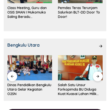
Class Meeting, Guru dan
Pemdes Teras Terunjam
OSIS SMAN I Mukomuko
Salurkan BLT-DD Door To
Saling Beradu
Door!
Kemampuan!
Bengkulu Utara
Dinas Pendidikan Bengkulu
Salah Satu Unsur
Utara Gelar Kegiatan
Forkopimda BU Diduga
O2SN
Kuat Kuasai Lahan Milik
Pemerintah, Ormas Laki
Lapor Kejagung