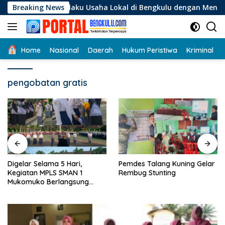
Langsung
i Pelaku Usaha Lokal di Bengkulu dengan Meningkatkan Ruang 
Breaking News
ke
konten
Home
Nasional
Daerah
Hukum Peristiwa
Kriminal
pengobatan gratis
Digelar Selama 5 Hari,
Pemdes Talang Kuning Gelar
Kegiatan MPLS SMAN 1
Rembug Stunting
Mukomuko Berlangsung
Sukses