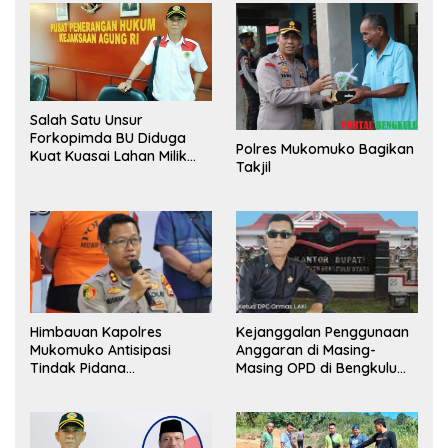
Salah Satu Unsur
Forkopimda BU Diduga
Polres Mukomuko Bagikan
Kuat Kuasai Lahan Milik
Takjil
Pemerintah, Ormas Laki
Lapor Kejagung
Himbauan Kapolres
Kejanggalan Penggunaan
Mukomuko Antisipasi
Anggaran di Masing-
Tindak Pidana
Masing OPD di Bengkulu
Perdagangan Orang
Utara Bakal Dibongkar