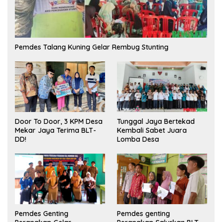
Pemdes Talang Kuning Gelar Rembug Stunting
Tunggal Jaya Bertekad
Door To Door, 3 KPM Desa
Kembali Sabet Juara
Mekar Jaya Terima BLT-
Lomba Desa
DD!
Pemdes Genting
Pemdes genting