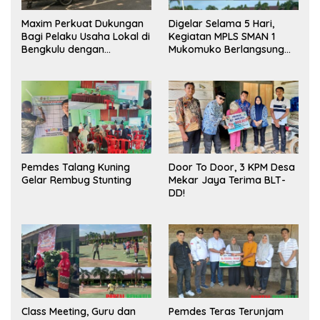
Maxim Perkuat Dukungan
Digelar Selama 5 Hari,
Bagi Pelaku Usaha Lokal di
Kegiatan MPLS SMAN 1
Bengkulu dengan
Mukomuko Berlangsung
Meningkatkan Ruang
Sukses
Publik dan Kebersihan
Pasar
Pemdes Talang Kuning
Door To Door, 3 KPM Desa
Gelar Rembug Stunting
Mekar Jaya Terima BLT-
DD!
Class Meeting, Guru dan
Pemdes Teras Terunjam