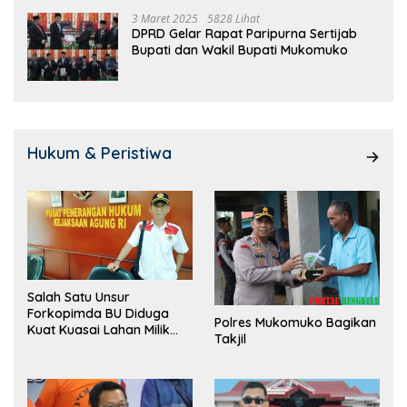
3 Maret 2025
5828 Lihat
DPRD Gelar Rapat Paripurna Sertijab
Bupati dan Wakil Bupati Mukomuko
Hukum & Peristiwa
Salah Satu Unsur
Forkopimda BU Diduga
Polres Mukomuko Bagikan
Kuat Kuasai Lahan Milik
Takjil
Pemerintah, Ormas Laki
Lapor Kejagung