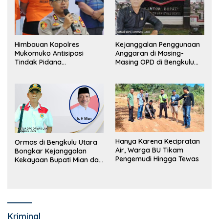
Himbauan Kapolres
Kejanggalan Penggunaan
Mukomuko Antisipasi
Anggaran di Masing-
Tindak Pidana
Masing OPD di Bengkulu
Perdagangan Orang
Utara Bakal Dibongkar
Hanya Karena Kecipratan
Ormas di Bengkulu Utara
Air, Warga BU Tikam
Bongkar Kejanggalan
Pengemudi Hingga Tewas
Kekayaan Bupati Mian dan
Anggaran Sejumlah OPD
Kriminal