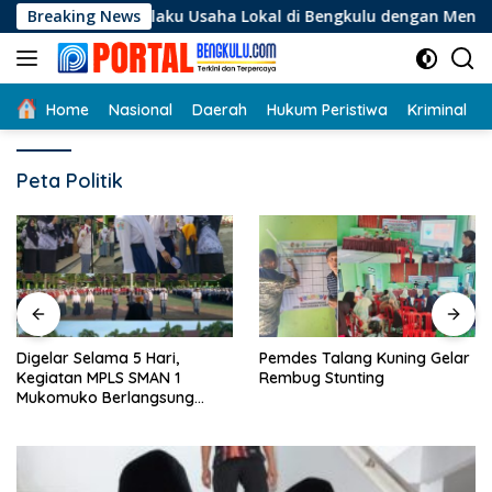
Langsung
i Pelaku Usaha Lokal di Bengkulu dengan Meningkatkan Ruang
Breaking News
ke
konten
Home
Nasional
Daerah
Hukum Peristiwa
Kriminal
Peta Politik
Digelar Selama 5 Hari,
Pemdes Talang Kuning Gelar
Kegiatan MPLS SMAN 1
Rembug Stunting
Mukomuko Berlangsung
Sukses