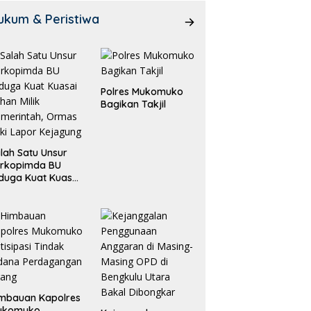
ukum & Peristiwa
Polres Mukomuko
Bagikan Takjil
lah Satu Unsur
orkopimda BU
duga Kuat Kuasai
han Milik
merintah, Ormas
ki Lapor
ejagung
mbauan Kapolres
ukomuko