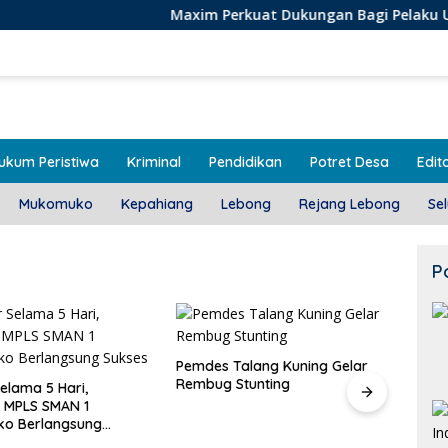
Maxim Perkuat Dukungan Bagi Pelaku Usaha Lokal di
ukum Peristiwa
Kriminal
Pendidikan
Potret Desa
Edito
Mukomuko
Kepahiang
Lebong
Rejang Lebong
Se
P
alang Kuning Gelar
Door To Door, 3 KPM Desa
Stunting
Mekar Jaya Terima BLT-DD!
Class
SMAN
Bera