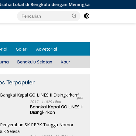
 Bengkulu dengan Meningkatkan Ruang Publik dan Kebersihan 
rial
Galeri
Advetorial
luma
Bengkulu Selatan
Kaur
os Terpopuler
3
Juni
2017
11029 Lihat
Bangkai Kapal GO LINES II
1
Disingkirkan
T
 Meeting, Guru dan OSIS
Pemdes Teras Terunjam
 I Mukomuko Saling
Salurkan BLT-DD Door To
du Kemampuan!
Door!