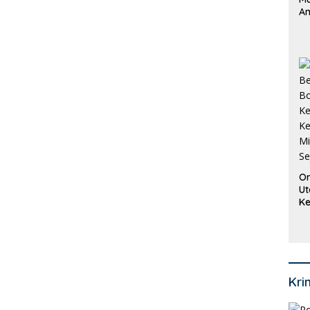
An
Pi
P
O
Or
Ut
Ke
Ke
Mi
Se
Kri