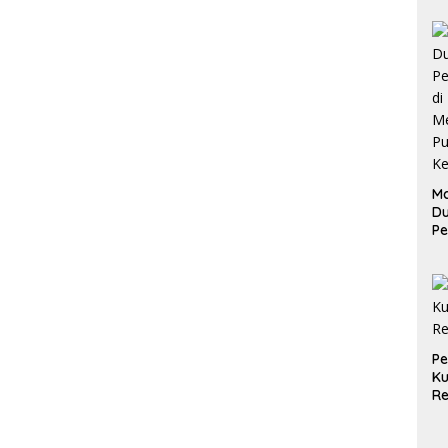
Ma
D
Pe
di
Me
Ru
Ke
P
Ku
Re