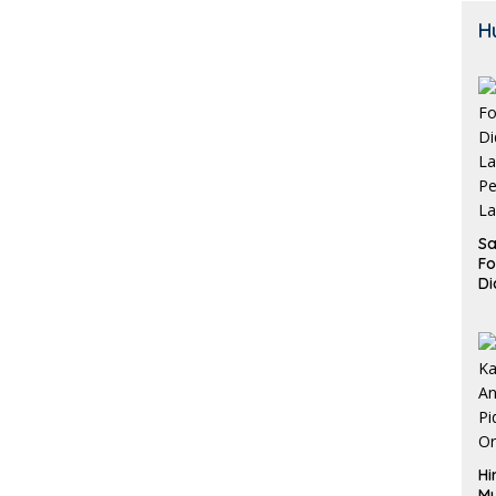
H
Sa
F
Di
La
Pe
La
K
Hi
M