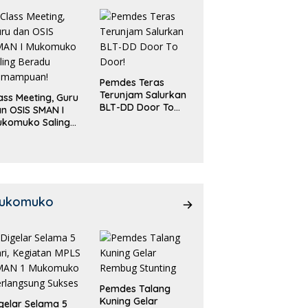
Pemdes Teras
Terunjam Salurkan
ass Meeting, Guru
BLT-DD Door To
n OSIS SMAN I
Door!
ukomuko Saling
eradu
emampuan!
ukomuko
Pemdes Talang
Kuning Gelar
gelar Selama 5