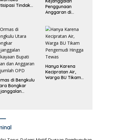
Kejanggalan
tisipasi Tindak
Penggunaan
dana
Anggaran di
erdagangan
Masing-Masing OPD
rang
di Bengkulu Utara
Bakal Dibongkar
Hanya Karena
Kecipratan Air,
Warga BU Tikam
mas di Bengkulu
Pengemudi Hingga
ara Bongkar
Tewas
janggalan
kayaan Bupati
an dan Anggaran
jumlah OPD
minal