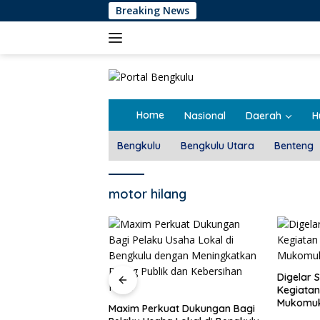
Langsung
Breaking News
ke
konten
Home
Nasional
Daerah
H
Bengkulu
Bengkulu Utara
Benteng
motor hilang
Pemdes T
Rembug 
Digelar Selama 5 Hari,
Kegiatan MPLS SMAN 1
Mukomuko Berlangsung
at Dukungan Bagi
Sukses