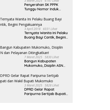
3 Maret 2025
6147 Lihat
Penyerahan SK PPPK
Tunggu Nomor Induk
Selesai
3 April 2018
6031 Lihat
Ternyata Wanita Ini Pelaku
Buang Bayi Cantik, Begini
Pengakuannya
7 Maret 2025
5830 Lihat
Bangun Kabupaten
Mukomuko, Disiplin ASN
dan Pelayanan
Ditingkatkan!
3 Maret 2025
5828 Lihat
DPRD Gelar Rapat
Paripurna Sertijab Bupati
dan Wakil Bupati
Mukomuko