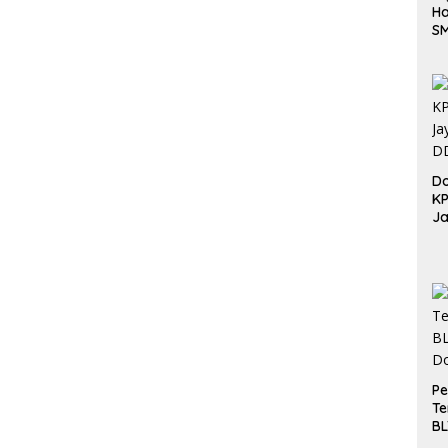
Ha
S
Be
Do
K
Ja
DD
Pe
Te
BL
Do