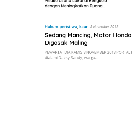
a Lokal di Bengkulu
ingkatkan Ruang
Kebersihan Pasar
Hukum-peristiwa
,
kaur
8 November 2018
Sedang Mancing, Motor Honda
Digasak Maling
PEWARTA : DIA KAMIS 8 NOVEMBER 2018 PORTAL
dialami Dazky Sandy, warga…