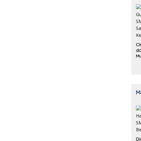
Cl
da
M
B
K
M
Di