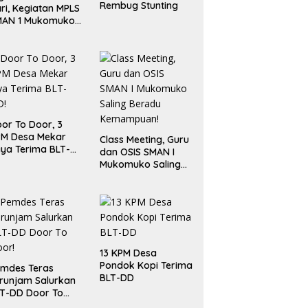
Rembug Stunting
ri, Kegiatan MPLS
MAN 1 Mukomuko
rlangsung Sukses
or To Door, 3
PM Desa Mekar
Class Meeting, Guru
ya Terima BLT-
dan OSIS SMAN I
!
Mukomuko Saling
Beradu
Kemampuan!
13 KPM Desa
Pondok Kopi Terima
mdes Teras
BLT-DD
runjam Salurkan
T-DD Door To
or!